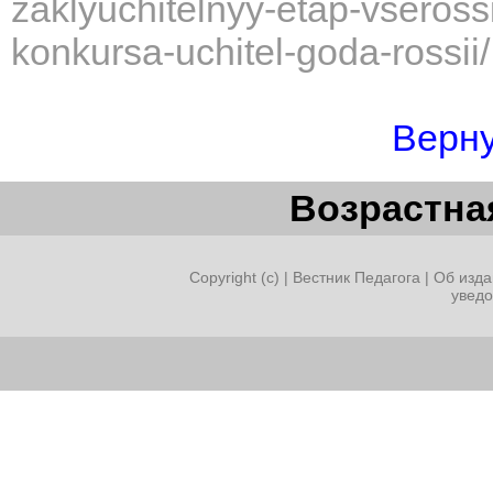
zaklyuchitelnyy-etap-vseros
konkursa-uchitel-goda-rossii/
Верну
Возрастная
Copyright (c) |
Вестник Педагога
|
Об изда
увед