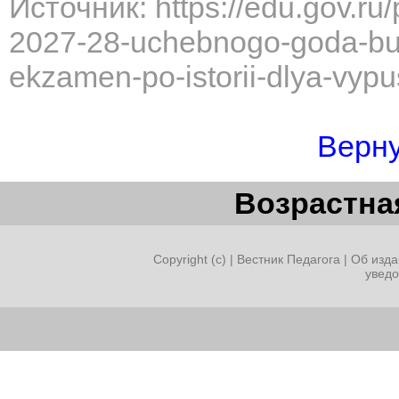
Источник: https://edu.gov.ru
2027-28-uchebnogo-goda-bud
ekzamen-po-istorii-dlya-vypu
Верну
Возрастная
Copyright (c) |
Вестник Педагога
|
Об изда
увед