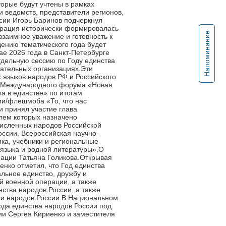
орые будут учтены в рамках
и ведомств, представители регионов,
сии Игорь Баринов подчеркнул
дерация исторически формировалась
Напоминание
взаимное уважение и готовность к
ению тематического года будет
ае 2026 года в Санкт-Петербурге
дельную сессию по Году единства
вательных организациях.Эти
 языков народов РФ и Российского
е Международного форума «Новая
а в единстве» по итогам
ии/флешмоба «То, что нас
и принял участие глава
лем которых назначено
исленных народов Российской
ссии, Всероссийская научно-
ка, учебники и региональные
 языка и родной литературы».О
рации Татьяна Голикова.Открывая
нко отметил, что Год единства
альное единство, дружбу и
 военной операции, а также
ства народов России, а также
ели народов России.В Национальном
ода единства народов России под
и Сергея Кириенко и заместителя