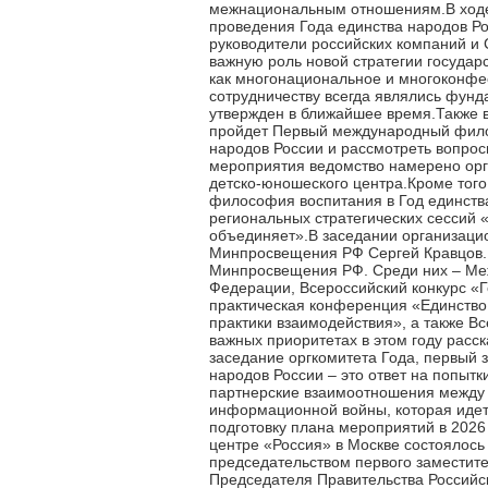
межнациональным отношениям.В ходе 
проведения Года единства народов Ро
руководители российских компаний и
важную роль новой стратегии государ
как многонациональное и многоконфес
сотрудничеству всегда являлись фунд
утвержден в ближайшее время.Также в
пройдет Первый международный филол
народов России и рассмотреть вопрос
мероприятия ведомство намерено орга
детско-юношеского центра.Кроме тог
философия воспитания в Год единства
региональных стратегических сессий 
объединяет».В заседании организацио
Минпросвещения РФ Сергей Кравцов. 
Минпросвещения РФ. Среди них – Ме
Федерации, Всероссийский конкурс «
практическая конференция «Единство 
практики взаимодействия», а также В
важных приоритетах в этом году расс
заседание оргкомитета Года, первый 
народов России – это ответ на попыт
партнерские взаимоотношения между 
информационной войны, которая идет 
подготовку плана мероприятий в 2026
центре «Россия» в Москве состоялось
председательством первого заместит
Председателя Правительства Российс