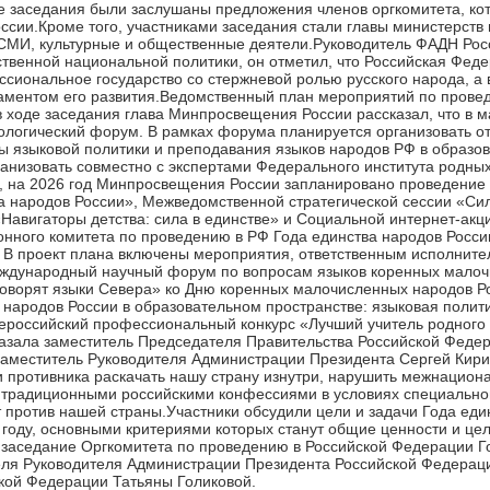
заседания были заслушаны предложения членов оргкомитета, кот
ссии.Кроме того, участниками заседания стали главы министерств 
 СМИ, культурные и общественные деятели.Руководитель ФАДН Рос
ственной национальной политики, он отметил, что Российская Фе
сиональное государство со стержневой ролью русского народа, а 
аментом его развития.Ведомственный план мероприятий по провед
 ходе заседания глава Минпросвещения России рассказал, что в м
огический форум. В рамках форума планируется организовать от
ы языковой политики и преподавания языков народов РФ в образо
низовать совместно с экспертами Федерального института родных
о, на 2026 год Минпросвещения России запланировано проведени
 народов России», Межведомственной стратегической сессии «Сил
«Навигаторы детства: сила в единстве» и Социальной интернет-акц
нного комитета по проведению в РФ Года единства народов Росси
В проект плана включены мероприятия, ответственным исполните
ждународный научный форум по вопросам языков коренных малоч
Говорят языки Севера» ко Дню коренных малочисленных народов Ро
народов России в образовательном пространстве: языковая полити
сероссийский профессиональный конкурс «Лучший учитель родного
казала заместитель Председателя Правительства Российской Феде
заместитель Руководителя Администрации Президента Сергей Кирие
ки противника раскачать нашу страну изнутри, нарушить межнацион
традиционными российскими конфессиями в условиях специальной
против нашей страны.Участники обсудили цели и задачи Года един
 году, основными критериями которых станут общие ценности и ц
 заседание Оргкомитета по проведению в Российской Федерации Г
еля Руководителя Администрации Президента Российской Федераци
кой Федерации Татьяны Голиковой.