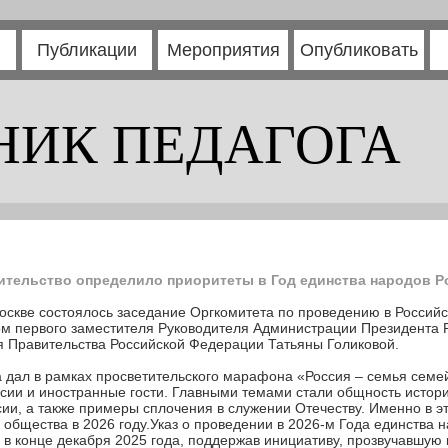
Публикации
Мероприятия
Опубликовать
НИК ПЕДАГОГА
ительство определило приоритеты в Год единства народов Р
оскве состоялось заседание Оргкомитета по проведению в Россий
ом первого заместителя Руководителя Администрации Президента 
я Правительства Российской Федерации Татьяны Голиковой.
 дал в рамках просветительского марафона «Россия – семья семей
сии и иностранные гости. Главными темами стали общность истори
ии, а также примеры сплочения в служении Отечеству. Именно в э
 общества в 2026 году.Указ о проведении в 2026-м Года единства 
 конце декабря 2025 года, поддержав инициативу, прозвучавшую 