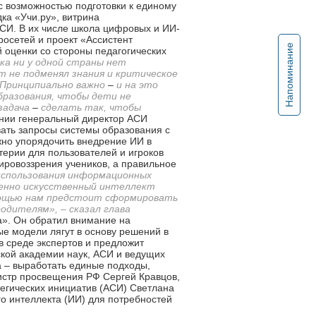
с возможностью подготовки к единому
ка «Учи.ру», витрина
АСИ. В их числе школа цифровых и ИИ-
осетей и проект «Ассистент
Напоминание
 оценки со стороны педагогических
ка ни у одной страны нет
т не подменял знания и критическое
 Принципиально важно
–
и на это
бразования, чтобы дети не
 задача
–
сделать так, чтобы
нии генеральный директор АСИ
вать запросы системы образования с
но упорядочить внедрение ИИ в
терии для пользователей и игроков
ировоззрения учеников, а правильное
 использования информационных
именно искусственный интеллект
мощью нам предстоит сформировать
одителям», – сказал глава
а». Он обратил внимание на
ые модели лягут в основу решений в
 среде экспертов и предложит
ской академии наук, АСИ и ведущих
а – выработать единые подходы,
истр просвещения РФ Сергей Кравцов,
тегических инициатив (АСИ) Светлана
о интеллекта (ИИ) для потребностей