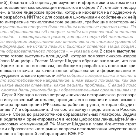
ий), бесплатный сервис для изучения информатики и математики 
ма повышения квалификации педагогов в сфере ИИ, онлайн-площад
», а также лидерские проекты, которые находятся на поддержке 
я разработка NNTrack для создания школьниками собственных нейр
то интересные технологические решения, требующие всесторонней
ех участников процесса были созданы понятные правила игры. По
ечить образовательный процесс, чтобы искусственный интеллек
сегодня
–
нивелирование рисков, которые несут ИИ-технологии.
ы внедрение искусственного интеллекта не снижало уровень о
информацию, не искали легких и быстрых ответов. Наша общая
ь образовательного процесса»,
– указала она.
В своем выступле
тство готово выступить площадкой, которая поможет синхронизиро
лава Минцифры России Максут Шадаев обратил внимание, что важ
 Кроме того, по его словам, необходимо разработать понятные кри
я школа отвечает за качественное образование и формирование м
фундаментальные ценности.
«Мы собрали лидеров рынка в части
 это востребованное направление, и нам важно понимать, как 
 какие вызовы отвечать, какие решать проблемы. С вашей по
ы сможем дать рекомендации образовательным организациям и р
Сергей Кравцов назвал встречу «началом исторического разговор
 искусственный интеллект, принципы его создания и какие языков
истра просвещения РФ создана рабочая группа, которая обсудит в
нию ИИ в образовании. В ее состав войдут представители Россий
кса» и Сбера до разработчиков образовательных платформ. Задач
м, и родителям ориентироваться в новом цифровом ландшафте.Мин
массовых коммуникаций РФ Максут Шадаев и глава Агентства стра
ми образовательного рынка вопросы использования искусственног
ошло в «Городской лаборатории» ВЭБ.РФ.