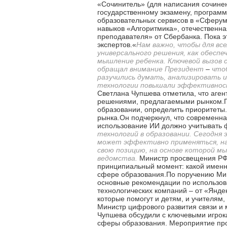
«Сочинитель» (для написания сочинен
государственному экзамену, програм
образовательных сервисов в «Сферуме
навыков «Алгоритмика», отечественна
преподавателя» от Сбербанка. Пока э
экспертов.«
Нам важно, чтобы для вс
универсального решения, как обесп
мышление ребенка. Ключевой вызов 
обращал внимание Президент
–
чтоб
разучились думать, анализировать 
технологии повышали эффективност
Светлана Чупшева отметила, что аген
решениями, предлагаемыми рынком.Г
образовании, определить приоритеты.
рынка.Он подчеркнул, что современна
использование ИИ должно учитывать 
технологий в образовании. Сегодня
может эффективно применяться, на
свою позицию, на основе которой м
ведомства.
Министр просвещения РФ 
принципиальный момент: какой именно
сфере образования.По поручению Мин
основные рекомендации по использова
технологических компаний – от «Янде
которые помогут и детям, и учителя
Министр цифрового развития связи и 
Чупшева обсудили с ключевыми игрока
сферы образования. Мероприятие пр