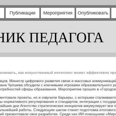
Публикации
Мероприятия
Опубликовать
НИК ПЕДАГОГА
понимать, как искусственный интеллект может эффективно пр
цов, Министр цифрового развития связи и массовых коммуникаций
тлана Чупшева обсудили с ключевыми игроками образовательного 
 потребностей сферы образования. Мероприятие прошло в «Городс
зентовали проекты, но и озвучили барьеры, с которыми сталкивают
ы нормативного регулирования и стандартов, интеграции с госуда
айшие дни Агентство стратегических инициатив аккумулирует все 
льнейшей работы. Следующим шагом станет подготовка итогового 
ий презентовали свои разработки. Среди них ИИ-помощники «Миро