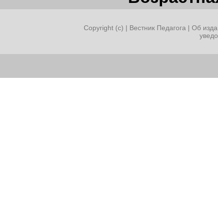
Copyright (c) |
Вестник Педагога
|
Об изда
увед