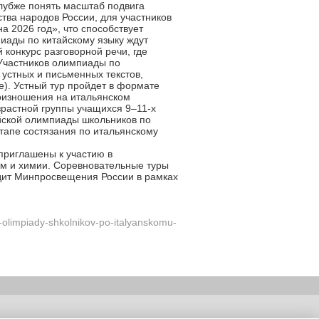
глубже понять масштаб подвига
тва народов России, для участников
а 2026 год», что способствует
иады по китайскому языку ждут
 конкурс разговорной речи, где
Участников олимпиады по
устных и письменных текстов,
е). Устный тур пройдет в формате
роизношения на итальянском
растной группы учащихся 9–11-х
йской олимпиады школьников по
этапе состязания по итальянскому
 приглашены к участию в
ам и химии. Соревновательные туры
дит Минпросвещения России в рамках
oy-olimpiady-shkolnikov-po-italyanskomu-