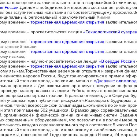
еста проведения заключительного этапа всероссийской олимпиады
я России
.Дипломы победителей и призеров состязания, действующ
узы без вступительных испытаний по соответствующему профилю.
униципальный, региональный и заключительный.
Химия
скому времени –
торжественная церемония открытия
заключительног
скому времени – просветительская лекция
«Технологический суверен
скому времени –
торжественная церемония закрытия
заключительног
тальянский языки
скому времени –
торжественная церемония открытия
заключительног
кому языкам;
скому времени – научно-просветительская лекция
«В сердце России –
скому времени –
торжественная церемония закрытия
заключительног
скому языкам.Торжественные церемонии открытия и закрытия фина
у единства народов России, будут транслироваться в прямом эфир
чительный этап олимпиады по химии, можно в
«Дневнике олимпиа
льная программы. Для школьников организуют экскурсии по федер
проведут мастер-классы и лекции. Ребята получат профессиональ
ие вопросы экспертам отрасли. В рамках олимпиады в Сириусе буд
емя учащихся ждет публичная дискуссия «Разговоры о будущем», а 
миков.Финал всероссийской олимпиады школьников по химии пройд
ый этап приглашены 502 учащихся. В рамках двух соревновательны
, органической и физической химии, химии живых систем. Задания 
ых современным оборудованием, что позволит им в полной мере п
ельность каждого соревновательного тура составляет 5 часов.По
чительный этап олимпиады по итальянскому и китайскому языкам, 
программы, посвященной Году единства народов России, 24 марта