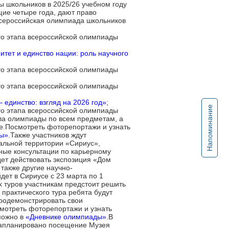
 школьников в 2025/26 учебном году
ие четыре года, дают право
Всероссийская олимпиада школьников
о этапа всероссийской олимпиады
итет и единство нации: роль научного
о этапа всероссийской олимпиады
о этапа всероссийской олимпиады
 единство: взгляд на 2026 год»
;
Напоминание
о этапа всероссийской олимпиады
ла олимпиады по всем предметам, а
е.Посмотреть фоторепортажи и узнать
ды»
.Также участников ждут
альной территории «Сириус»,
ные консультации по карьерному
ет действовать экспозиция «Дом
также другие научно-
ет в Сириусе с 23 марта по 1
х туров участникам предстоит решить
практического тура ребята будут
родемонстрировать свои
смотреть фоторепортажи и узнать
можно в
«Дневнике олимпиады»
.В
 запланировано посещение Музея