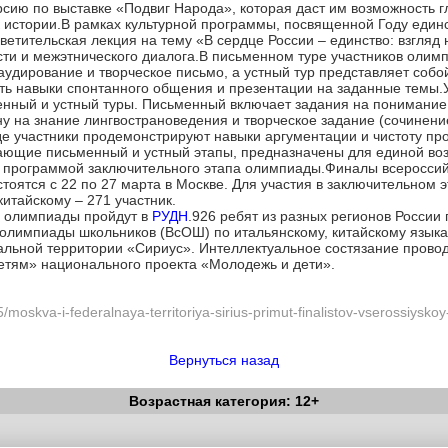
урсию по выставке «Подвиг Народа», которая даст им возможность 
к истории.В рамках культурной программы, посвященной Году единс
тительская лекция на тему «В сердце России – единство: взгляд н
и и межэтнического диалога.В письменном туре участников олимп
 аудирование и творческое письмо, а устный тур представляет собой
ь навыки спонтанного общения и презентации на заданные темы.
енный и устный туры. Письменный включает задания на понимание 
ну на знание лингвострановедения и творческое задание (сочинени
где участники продемонстрируют навыки аргументации и чистоту п
ающие письменный и устный этапы, предназначены для единой воз
и с программой заключительного этапа олимпиады.Финалы всеросси
тоятся с 22 по 27 марта в Москве. Для участия в заключительном 
итайскому – 271 участник.
я олимпиады пройдут в
РУДН
.926 ребят из разных регионов России
 олимпиады школьников (ВсОШ) по итальянскому, китайскому язык
альной территории «Сириус». Интеллектуальное состязание прово
етям» национального проекта «Молодежь и дети».
/moskva-i-federalnaya-territoriya-sirius-primut-finalistov-vserossiysk
Вернуться назад
Возрастная категория: 12+