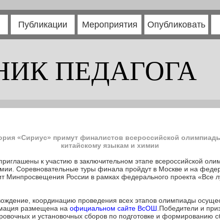
Публикации
Мероприятия
Опубликовать
НИК ПЕДАГОГА
ория «Сириус» примут финалистов всероссийской олимпиады
китайскому языкам и химии
 приглашены к участию в заключительном этапе всероссийской ол
имии. Соревновательные туры финала пройдут в Москве и на феде
ит Минпросвещения России в рамках федерального проекта «Все 
вождение, координацию проведения всех этапов олимпиады осуще
рмация размещена на
официальном сайте ВсОШ
.Победители и при
ировочных и установочных сборов по подготовке и формированию с