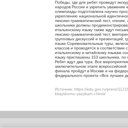
Победы, где для ребят проведут экск
народов России и укрепить уважение 
олимпиады подготовлена научно-просве
укреплению национальной идентичност
лексико-грамматический тест, чтение,
школьники должны продемонстрироват
итальянскому языку также ждут письм
лексико-грамматический тест, виктори
групповых дискуссий и презентаций, 
языке.Соревновательные туры, включ
классов и проводятся в соответстви
итальянскому и китайскому языкам сос
языку приглашены 153 школьника, по к
Ребят ждут два тура. Все мероприяти
заключительном этапе всероссийской
финала пройдут в Москве и на федер
федерального проекта «Все лучшее д
Источник: https://edu.gov.ru/press/11215
kitayskomu-yazykam-i-himii/