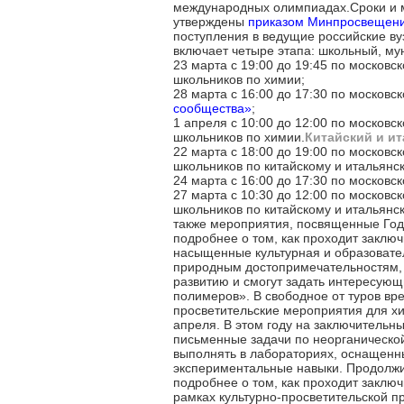
международных олимпиадах.Сроки и м
утверждены
приказом Минпросвещени
поступления в ведущие российские в
включает четыре этапа: школьный, м
23 марта с 19:00 до 19:45 по москов
школьников по химии;
28 марта с 16:00 до 17:30 по москов
сообщества»
;
1 апреля с 10:00 до 12:00 по москов
школьников по химии.
Китайский и и
22 марта с 18:00 до 19:00 по москов
школьников по китайскому и итальянс
24 марта с 16:00 до 17:30 по москов
27 марта с 10:30 до 12:00 по москов
школьников по китайскому и итальян
также мероприятия, посвященные Год
подробнее о том, как проходит заклю
насыщенные культурная и образовате
природным достопримечательностям, 
развитию и смогут задать интересующ
полимеров». В свободное от туров вр
просветительские мероприятия для хи
апреля. В этом году на заключительн
письменные задачи по неорганической
выполнять в лабораториях, оснащенн
экспериментальные навыки. Продолжит
подробнее о том, как проходит заклю
рамках культурно-просветительской 