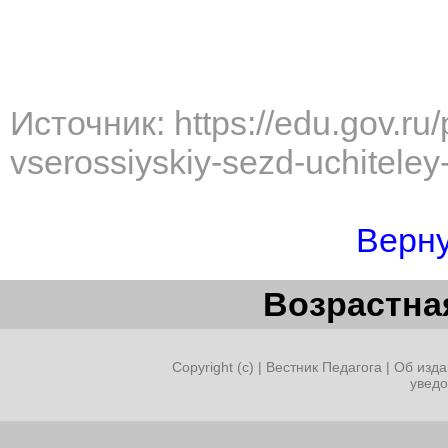
Источник: https://edu.gov.ru/
vserossiyskiy-sezd-uchiteley-
Верну
Возрастная
Copyright (c) |
Вестник Педагога
|
Об изда
увед