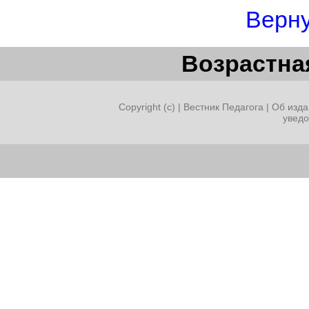
Верну
Возрастная
Copyright (c) |
Вестник Педагога
|
Об изда
увед