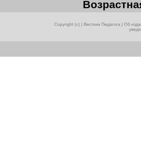
Возрастная
Copyright (c) |
Вестник Педагога
|
Об изда
увед