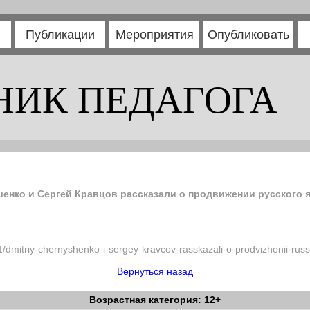
Публикации
Мероприятия
Опубликовать
НИК ПЕДАГОГА
нко и Сергей Кравцов рассказали о продвижении русского 
61/dmitriy-chernyshenko-i-sergey-kravcov-rasskazali-o-prodvizhenii-r
Вернуться назад
Возрастная категория: 12+