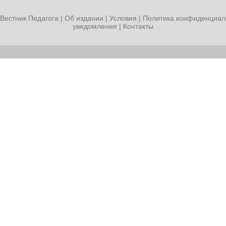
Вестник Педагога
|
Об издании
|
Условия
|
Политика конфиденциал
уведомления
|
Контакты