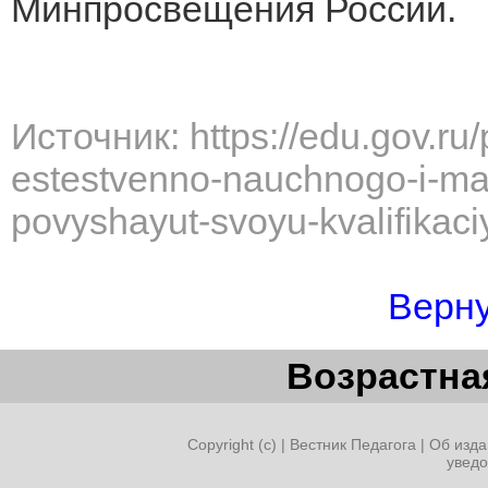
Минпросвещения России.
Источник: https://edu.gov.ru/
estestvenno-nauchnogo-i-ma
povyshayut-svoyu-kvalifikaci
Верну
Возрастная
Copyright (c) |
Вестник Педагога
|
Об изда
увед