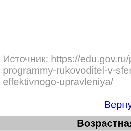
Источник: https://edu.gov.ru/
programmy-rukovoditel-v-sfe
effektivnogo-upravleniya/
Верну
Возрастная