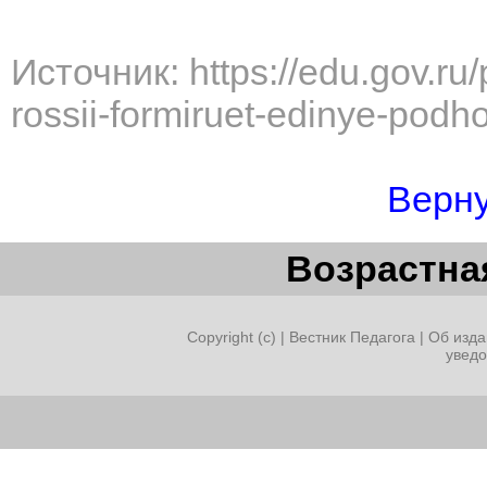
Источник: https://edu.gov.r
rossii-formiruet-edinye-pod
Верну
Возрастная
Copyright (c) |
Вестник Педагога
|
Об изда
увед