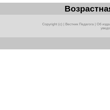
Возрастная
Copyright (c) |
Вестник Педагога
|
Об изда
увед