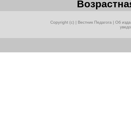
Возрастная
Copyright (c) |
Вестник Педагога
|
Об изда
увед