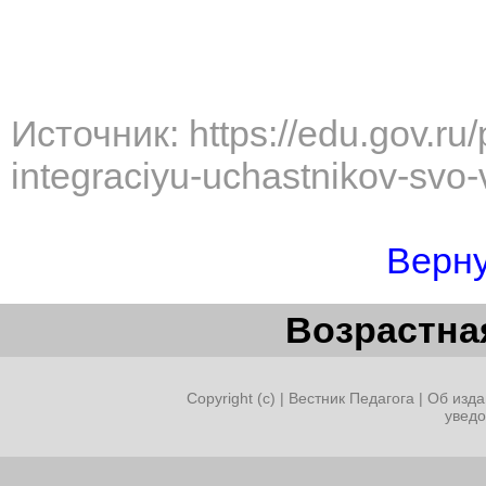
Источник: https://edu.gov.ru
integraciyu-uchastnikov-svo
Верну
Возрастная
Copyright (c) |
Вестник Педагога
|
Об изда
увед