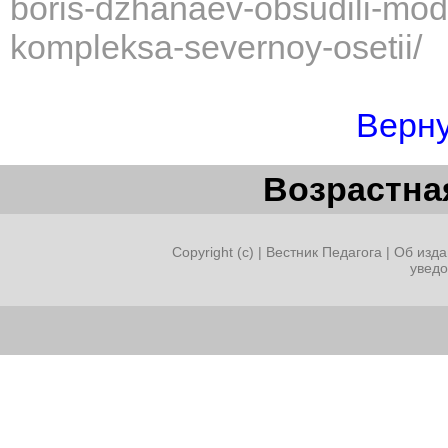
boris-dzhanaev-obsudili-mod
kompleksa-severnoy-osetii/
Верну
Возрастная
Copyright (c) |
Вестник Педагога
|
Об изда
увед