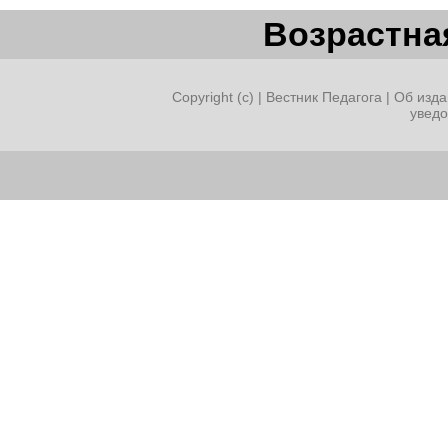
Возрастная
Copyright (c) |
Вестник Педагога
|
Об изда
увед