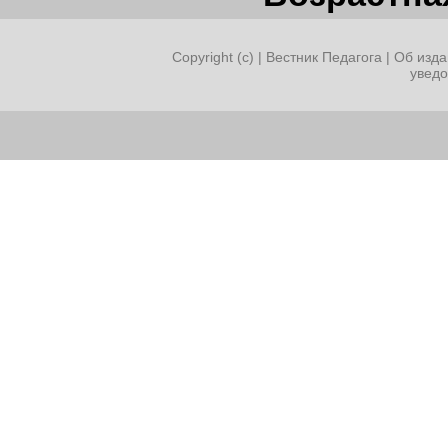
Copyright (c) |
Вестник Педагога
|
Об изда
увед