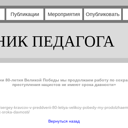
Публикации
Мероприятия
Опубликовать
НИК ПЕДАГОГА
ии 80-летия Великой Победы мы продолжаем работу по сохр
преступления нацистов не имеют срока давности»
7/sergey-kravcov-v-preddverii-80-letiya-velikoy-pobedy-my-prodolzhaem
-sroka-davnosti/
Вернуться назад