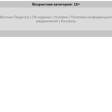
Возрастная категория: 12+
Вестник Педагога
|
Об издании
|
Условия
|
Политика конфиденциал
уведомления
|
Контакты