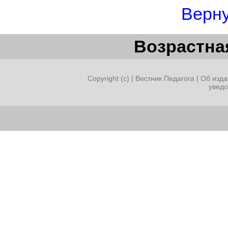
Верну
Возрастная
Copyright (c) |
Вестник Педагога
|
Об изда
увед