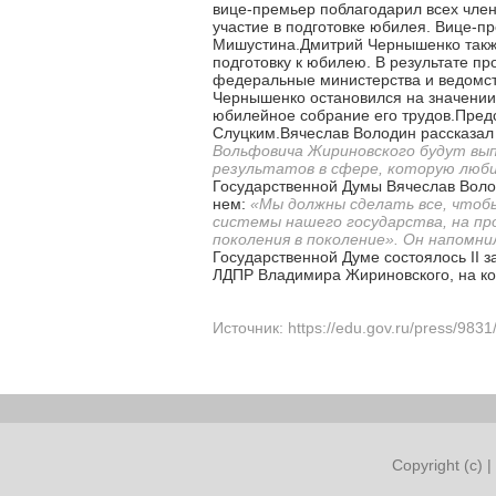
вице-премьер поблагодарил всех чле
участие в подготовке юбилея. Вице-п
Мишустина.Дмитрий Чернышенко также
подготовку к юбилею. В результате п
федеральные министерства и ведомст
Чернышенко остановился на значении 
юбилейное собрание его трудов.Пре
Слуцким.Вячеслав Володин рассказал 
Вольфовича Жириновского будут вы
результатов в сфере, которую люби
Государственной Думы Вячеслав Воло
нем:
«Мы должны сделать все, чтобы
системы нашего государства, на про
поколения в поколение». Он напомни
Государственной Думе состоялось II 
ЛДПР Владимира Жириновского, на ко
Источник: https://edu.gov.ru/press/9831
Copyright (c) |