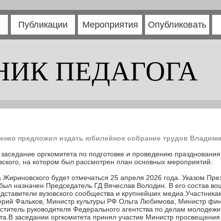
Публикации
Мероприятия
Опубликовать
НИК ПЕДАГОГА
нко предложил издать юбилейное собрание трудов Владим
I заседание оргкомитета по подготовке и проведению празднования
кого, на котором был рассмотрен план основных мероприятий.
 Жириновского будет отмечаться 25 апреля 2026 года. Указом Пре
 был назначен Председатель ГД Вячеслав Володин. В его состав в
едставители вузовского сообщества и крупнейших медиа.Участника
ерий Фальков, Министр культуры РФ Ольга Любимова, Министр фи
ститель руководителя Федерального агентства по делам молодежи
ета.В заседании оргкомитета принял участие Министр просвещени