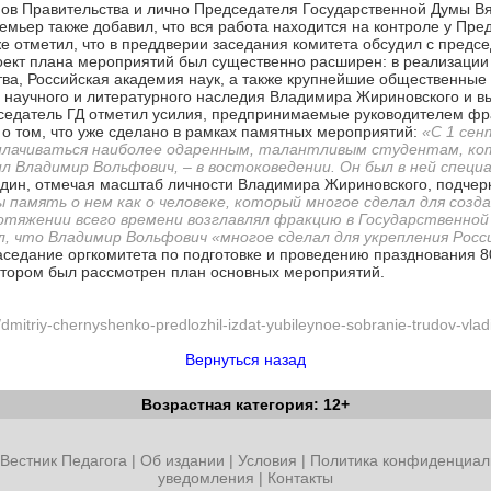
нов Правительства и лично Председателя Государственной Думы Вя
ремьер также добавил, что вся работа находится на контроле у Пр
 отметил, что в преддверии заседания комитета обсудил с пред
роект плана мероприятий был существенно расширен: в реализации
ва, Российская академия наук, а также крупнейшие общественные
научного и литературного наследия Владимира Жириновского и вы
дседатель ГД отметил усилия, предпринимаемые руководителем ф
о том, что уже сделано в рамках памятных мероприятий:
«С 1 сен
плачиваться наиболее одаренным, талантливым студентам, ко
л Владимир Вольфович, – в востоковедении. Он был в ней специ
дин, отмечая масштаб личности Владимира Жириновского, подчерк
 память о нем как о человеке, который многое сделал для соз
тяжении всего времени возглавлял фракцию в Государственной 
л, что Владимир Вольфович «многое сделал для укрепления Росс
заседание оргкомитета по подготовке и проведению празднования 
тором был рассмотрен план основных мероприятий.
/dmitriy-chernyshenko-predlozhil-izdat-yubileynoe-sobranie-trudov-vlad
Вернуться назад
Возрастная категория: 12+
Вестник Педагога
|
Об издании
|
Условия
|
Политика конфиденциал
уведомления
|
Контакты