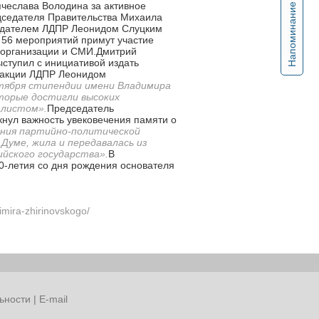
чеслава Володина за активное
Напоминание
едседателя Правительства Михаила
седателем ЛДПР Леонидом Слуцким
 56 мероприятий примут участие
 организации и СМИ.Дмитрий
ступил с инициативой издать
ракции ЛДПР Леонидом
тября стипендии имени Владимира
торые достигли высоких
алистом».
Председатель
нул важность увековечения памяти о
дания партийно-политической
Думе, жила и передавалась из
ийского государства».
В
80-летия со дня рождения основателя
imira-zhirinovskogo/
ьности
|
E-mail