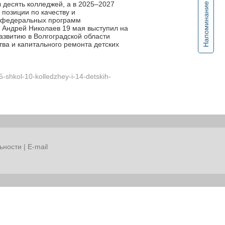
 десять колледжей, а в 2025–2027
Напоминание
 позиции по качеству и
и федеральных программ
 Андрей Николаев 19 мая выступил на
звитию в Волгоградской области
ва и капитального ремонта детских
5-shkol-10-kolledzhey-i-14-detskih-
ьности
|
E-mail