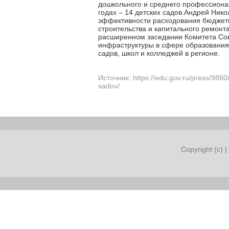
дошкольного и среднего профессионал
годах – 14 детских садов.Андрей Ник
эффективности расходования бюджетн
строительства и капитального ремон
расширенном заседании Комитета Сов
инфраструктуры в сфере образования 
садов, школ и колледжей в регионе.
Источник: https://edu.gov.ru/press/9860
sadov/
Copyright (c) |