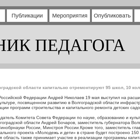
Публикации
Мероприятия
Опубликовать
НИК ПЕДАГОГА
градской области капитально отремонтируют 95 школ, 10 кол
оссийской Федерации Андрей Николаев 19 мая выступил на расш
ультуре, посвященном развитию в Волгоградской области инфраст
ации программ строительства и капитального ремонта детских садо
датель Комитета Совета Федерации по науке, образованию и куль
лгоградской области Андрей Бочаров, заместитель губернатора Вол
Минобрнауки России, Минстроя России.Кроме того, заместитель г
ального проекта «Молодежь и дети» в стране будет построено 150 
ая область также принимает участие в реализации программы капи