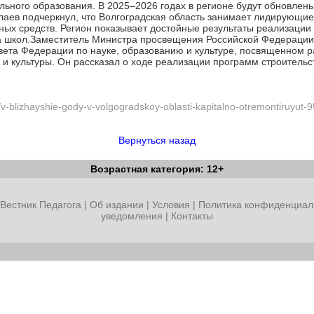
ьного образования. В 2025–2026 годах в регионе будут обновлены
олаев подчеркнул, что Волгоградская область занимает лидирующие
ых средств. Регион показывает достойные результаты реализаци
та школ.Заместитель Министра просвещения Российской Федерации
ета Федерации по науке, образованию и культуре, посвященном ра
и культуры. Он рассказал о ходе реализации программ строительст
/v-blizhayshie-gody-v-volgogradskoy-oblasti-kapitalno-otremontiruyut-9
Вернуться назад
Возрастная категория: 12+
Вестник Педагога
|
Об издании
|
Условия
|
Политика конфиденциал
уведомления
|
Контакты