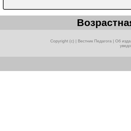
Возрастная
Copyright (c) |
Вестник Педагога
|
Об изда
увед