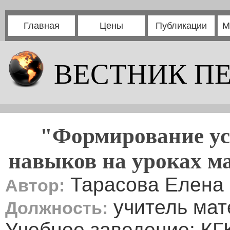
Главная
Цены
Публикации
М
ВЕСТНИК П
"Формирование у
навыков на уроках ма
Тарасова Елена
Автор:
учитель мат
Должность:
Учебное заведение: КГ