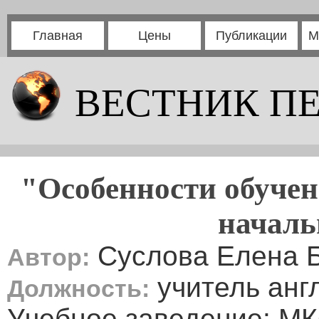
Главная
Цены
Публикации
М
ВЕСТНИК П
"Особенности обучен
началь
Суслова Елена 
Автор:
учитель анг
Должность:
Учебное заведение: МК