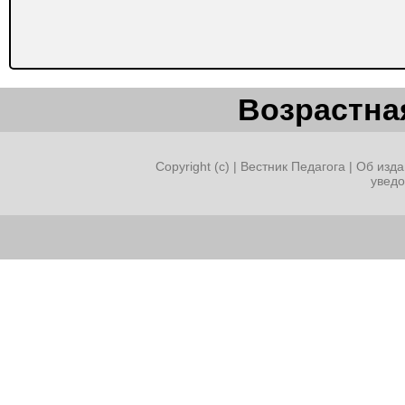
Возрастная
Copyright (c) |
Вестник Педагога
|
Об изда
увед