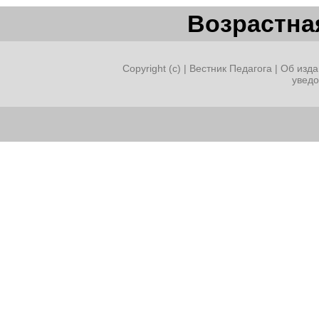
Возрастная
Copyright (c) |
Вестник Педагога
|
Об изда
увед