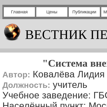
Главная
Цены
Публикации
М
ВЕСТНИК П
"Система вне
Ковалёва Лидия
Автор:
учитель
Должность:
Учебное заведение: Г
Населённый пункт: Мос