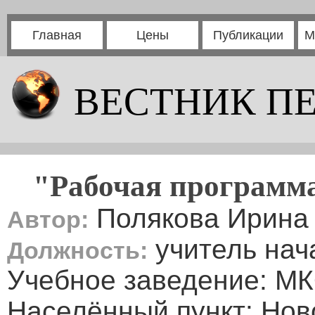
Главная
Цены
Публикации
М
ВЕСТНИК П
"Рабочая программа
Полякова Ирина
Автор:
учитель нач
Должность:
Учебное заведение: М
Населённый пункт: Нов