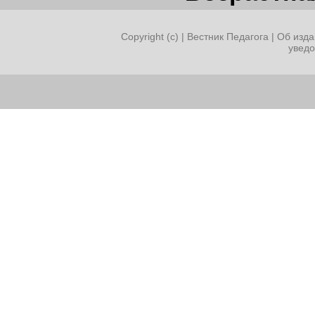
Copyright (c) |
Вестник Педагога
|
Об изда
увед