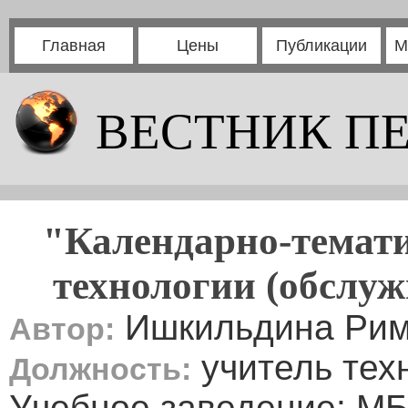
Главная
Цены
Публикации
М
ВЕСТНИК П
"Календарно-темати
технологии (обслуж
Ишкильдина Рим
Автор:
учитель тех
Должность:
Учебное заведение: 