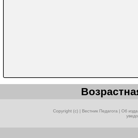
Возрастная
Copyright (c) |
Вестник Педагога
|
Об изда
увед