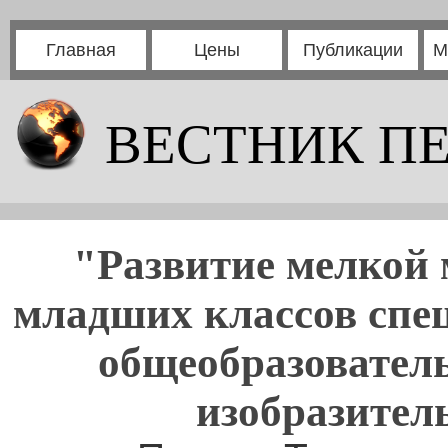
Главная
Цены
Публикации
М
ВЕСТНИК П
"Развитие мелкой
младших классов спе
общеобразовател
изобразитель