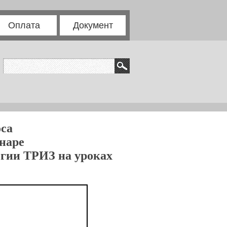
Оплата
Документ
са
инаре
огии ТРИЗ на уроках