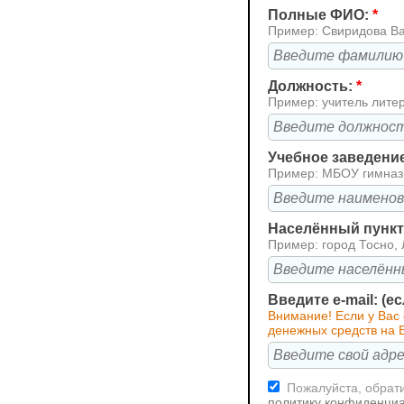
Полные ФИО:
*
Пример: Свиридова В
Должность:
*
Пример: учитель лите
Учебное заведени
Пример: МБОУ гимна
Населённый пункт 
Пример: город Тосно, 
Введите e-mail: (е
Внимание! Если у Вас 
денежных средств на В
Пожалуйста, обрати
политику конфиденци