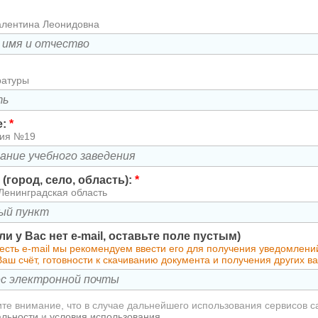
алентина Леонидовна
ратуры
е:
*
зия №19
(город, село, область):
*
Ленинградская область
сли у Вас нет e-mail, оставьте поле пустым)
есть e-mail мы рекомендуем ввести его для получения уведомлени
аш счёт, готовности к скачиванию документа и получения других 
те внимание, что в случае дальнейшего использования сервисов с
альности
и
условия использования
.