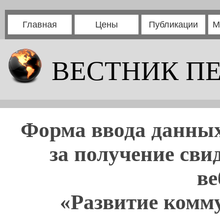
Главная
Цены
Публикации
М
ВЕСТНИК П
Форма ввода данных
за получение сви
ве
«Развитие комм