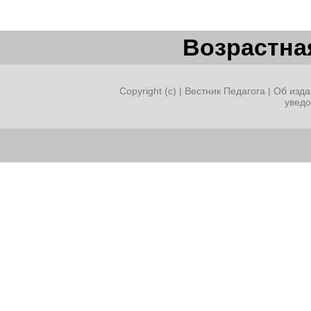
Возрастная
Copyright (c) |
Вестник Педагога
|
Об изда
увед