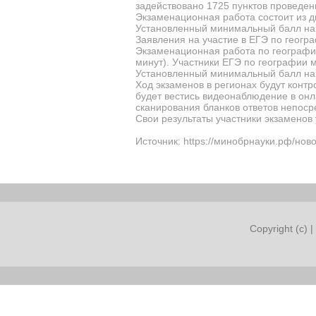
задействовано 1725 пунктов проведен
Экзаменационная работа состоит из дв
Установленный минимальный балл на 
Заявления на участие в ЕГЭ по геогр
Экзаменационная работа по географии
минут). Участники ЕГЭ по географии 
Установленный минимальный балл на 
Ход экзаменов в регионах будут конт
будет вестись видеонаблюдение в онл
сканирования бланков ответов непоср
Свои результаты участники экзаменов 
Источник: https://минобрнауки.рф/нов
Copyright (c) |