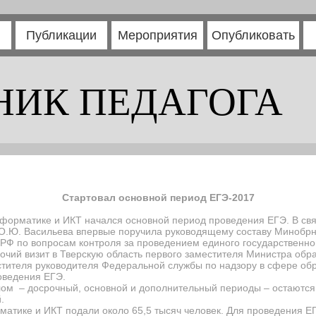
Публикации
Мероприятия
Опубликовать
НИК ПЕДАГОГА
Стартовал основной период ЕГЭ-2017
нформатике и ИКТ начался основной период проведения ЕГЭ. В свя
 О.Ю. Васильева впервые поручила руководящему составу Минобрн
РФ по вопросам контроля за проведением единого государственно
чий визит в Тверскую область первого заместителя Министра обра
тителя руководителя Федеральной службы по надзору в сфере обр
оведения ЕГЭ.
лом – досрочный, основной и дополнительный периоды – остаются
.
матике и ИКТ подали около 65,5 тысяч человек. Для проведения Е