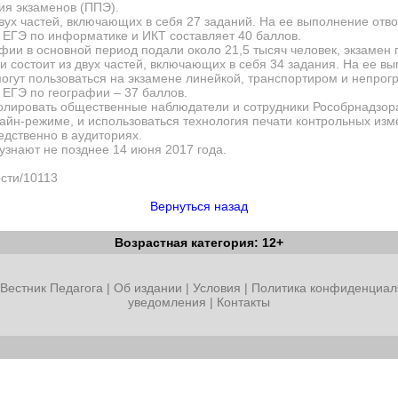
ия экзаменов (ППЭ).
ух частей, включающих в себя 27 заданий. На ее выполнение отвод
ЕГЭ по информатике и ИКТ составляет 40 баллов.
афии в основной период подали около 21,5 тысяч человек, экзамен
 состоит из двух частей, включающих в себя 34 задания. На ее вы
могут пользоваться на экзамене линейкой, транспортиром и непр
ЕГЭ по географии – 37 баллов.
ролировать общественные наблюдатели и сотрудники Рособрнадзора
айн-режиме, и использоваться технология печати контрольных из
едственно в аудиториях.
узнают не позднее 14 июня 2017 года.
ости/10113
Вернуться назад
Возрастная категория: 12+
Вестник Педагога
|
Об издании
|
Условия
|
Политика конфиденциал
уведомления
|
Контакты