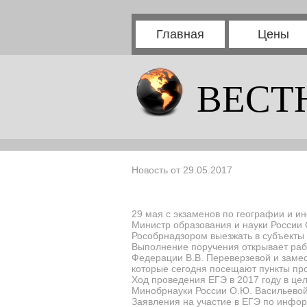
Главная
Цены
ВЕСТ
Новость от 29.05.2017
29 мая с экзаменов по географии и и
Министр образования и науки России
Рособрнадзором выезжать в субъекты 
Выполнение поручения открывает рабо
Федерации В.В. Переверзевой и замес
которые сегодня посещают пункты пр
Ход проведения ЕГЭ в 2017 году в це
Минобрнауки России О.Ю. Васильевой
Заявления на участие в ЕГЭ по инфор