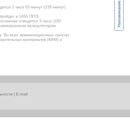
Напоминание
ится 3 часа 55 минут (235 минут).
 пройдет в 1455 ППЭ.
полнение отводится 3 часа (180
ограммируемым калькулятором.
. Во всех экзаменационных пунктах
мерительных материалов (КИМ) и
ьности
|
E-mail