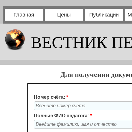
Главная
Цены
Публикации
М
ВЕСТНИК П
Для получения докуме
Номер счёта:
*
Полные ФИО педагога:
*