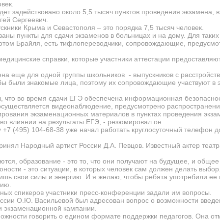
век.
дет задействовано около 5,5 тысяч пунктов проведения экзамена, в
гей Сергеевич.
скники Крыма и Севастополя – это порядка 7,5 тысяч человек.
ваны пункты для сдачи экзаменов в больницах и на дому. Для таки
том Брайля, есть тифлопереводчики, сопровождающие, предусмот
 медицинские справки, которые участники аттестации предоставляю
ена еще для одной группы школьников - выпускников с расстройств
тобы были знакомые лица, поэтому их сопровождающие участвуют в
л, что во время сдачи ЕГЭ обеспечена информационная безопасно
осуществляется видеонаблюдение, предусмотрено распространени
ирования экзаменационных материалов в пунктах проведения экза
во влиянии на результаты ЕГЭ, - резюмировал он.
у
+7 (495) 104-68-38
уже начал работать круглосуточный телефон д
ринял Народный артист России Д.А. Певцов. Известный актер теат
ются, образование - это то, что они получают на будущее, и общее 
юности - это ситуации, в которых человек сам должен делать выбор. 
ишь свои силы и энергию. И я желаю, чтобы ребята употребили ее 
нию.
ных спикеров участники пресс-конференции задали им вопросы.
оссии О.Ю. Васильевой был адресован вопрос о возможности введ
ии экзаменационной кампании.
можности говорить о едином формате поддержки педагогов. Она отм