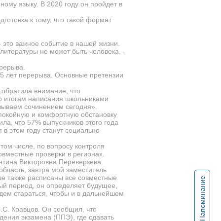
ному языку. В 2020 году он пройдет в
дготовка к тому, что такой формат
 - это важное событие в нашей жизни.
итературы не может быть человека, -
ерерыва.
15 лет перерыва. Основные претензии
 обратила внимание, что
о итогам написания школьниками
азываем сочинением сегодня».
спокойную и комфортную обстановку
ила, что 57% выпускников этого года
в этом году станут социально
том числе, по вопросу контроля
овместные проверки в регионах.
ентина Викторовна Переверзева
бласть, завтра мой заместитель
ше также расписаны все совместные
Напоминание
ый период, он определяет будущее,
дем стараться, чтобы и в дальнейшем
С. Кравцов. Он сообщил, что
едения экзамена (ППЭ), где сдавать