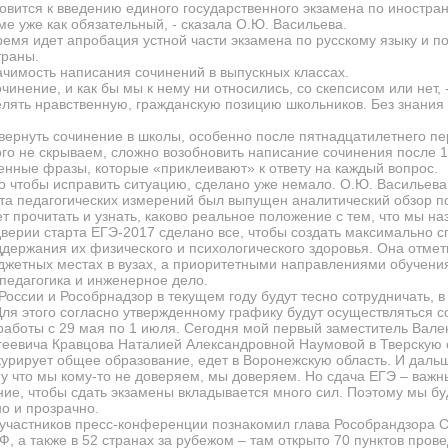
овится к введению единого государственного экзамена по иностран
е уже как обязательный, - сказала О.Ю. Васильева.
емя идет апробация устной части экзамена по русскому языку и по
траны.
чимость написания сочинений в выпускных классах.
чинение, и как бы мы к нему ни относились, со скепсисом или нет,
ять нравственную, гражданскую позицию школьников. Без знания л
вернуть сочинение в школы, особенно после пятнадцатилетнего п
ого не скрываем, сложно возобновить написание сочинения после 
ченные фразы, которые «приклеивают» к ответу на каждый вопрос.
о чтобы исправить ситуацию, сделано уже немало. О.Ю. Васильева
та педагогических измерений был выпущен аналитический обзор п
т прочитать и узнать, каково реальное положение с тем, что мы н
дверии старта ЕГЭ-2017 сделано все, чтобы создать максимально 
ддержания их физического и психологического здоровья. Она отмет
жетных местах в вузах, а п
риоритетными направлениями обучения 
педагогика и инженерное дело.
ссии и Рособрнадзор в текущем году будут тесно сотрудничать, в 
ля этого согласно утвержденному графику будут осуществляться с
 работы с 29 мая по 1 июля. Сегодня мой первый заместитель Вал
еевича Кравцова Наталией Александровной Наумовой в Тверскую о
урирует общее образование, едет в Воронежскую область. И даль
у что мы кому-то не доверяем, мы доверяем. Но сдача ЕГЭ – важн
ние, чтобы сдать экзамены вкладывается много сил. Поэтому мы бу
о и прозрачно.
участников пресс-конференции познакомил глава Рособрандзора С.
Ф, а также в 52 странах за рубежом – там открыто 70 пунктов пров