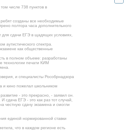
 том числе 738 пунктов в
х ребят созданы все необходимые
рено полтора часа дополнительного
т для сдачи ЕГЭ в щадящих условиях,
ом аутистического спектра.
 экзамене как общественные
сть в полном объеме: разработаны
е технологии печати КИМ
мена.
оверия, и специалисты Рособрнадзора
ра и кино пожелал школьником
развитие - это прекрасно, - заявил он.
И сдача ЕГЭ - это как раз тот случай,
на честную сдачу экзамена и смогли
ения единой нормированной ставки
етила, что в каждом регионе есть