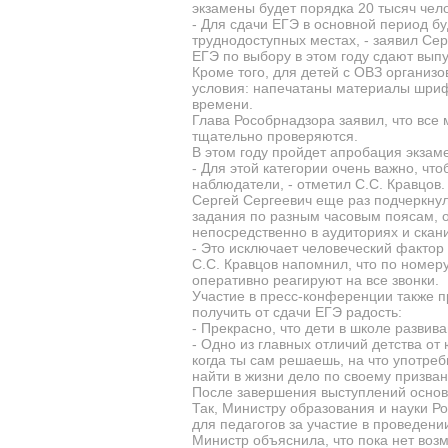
экзамены будет порядка 20 тысяч чело
- Для сдачи ЕГЭ в основной период бу
труднодоступных местах, - заявил Сер
ЕГЭ по выбору в этом году сдают выпу
Кроме того, для детей с ОВЗ организо
условия: напечатаны материалы шриф
времени.
Глава Рособрнадзора заявил, что все
тщательно проверяются.
В этом году пройдет апробация экзам
- Для этой категории очень важно, ч
наблюдатели, - отметил С.С. Кравцов.
Сергей Сергеевич еще раз подчеркну
задания по разным часовым поясам, 
непосредственно в аудиториях и скан
- Это исключает человеческий фактор 
С.С. Кравцов напомнил, что по номер
оперативно реагируют на все звонки.
Участие в пресс-конференции также п
получить от сдачи ЕГЭ радость:
- Прекрасно, что дети в школе развива
- Одно из главных отличий детства от 
когда ты сам решаешь, на что употреб
найти в жизни дело по своему призва
После завершения выступлений основ
Так, Министру образования и науки Р
для педагогов за участие в проведен
Министр объяснила, что пока нет воз