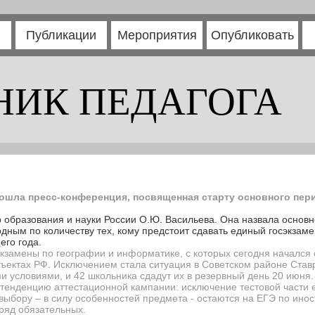
Публикации
Мероприятия
Опубликовать
НИК ПЕДАГОГА
ошла пресс-конференция, посвященная старту основного пер
образования и науки России О.Ю. Васильева. Она назвала основ
рдным по количеству тех, кому предстоит сдавать единый госэкзамен
его года.
кзамены по географии и информатике, с которых сегодня начался
ъектах РФ. Исключением стала ситуация в Советском районе Ставр
и условиями, и 42 школьника сдадут их в резервный день 20 июня.
тенденцию аттестационной кампании: исключение тестовой части 
выбору – в силу особенностей предмета - остаются на ЕГЭ по инос
зряд обязательных.