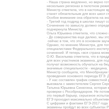
- Наша страна медленно, но верно гот
нескольких регионах в пилотном режим
Министр отметила, что в настоящее вр
станет обязательным для всех школ с
Особое внимание она обратила на зна
- Третий год подряд в школах пишут со
Сочинение по замыслу должно определ
подчеркнула Министр.
Ольга Юрьевна отметила, что сложно 
- До совершенства еще далеко, мы эт
сейчас в том, что это в основном зау
Однако, по мнению Министра, для тог
специалистами Федерального институ
сочинений. И теперь «вся страна може
О.Ю. Васильева отметила, что в пред
для всех участников экзамена, для по
получат возможность обучаться на бюд
значимые специальности - медицина, 
Министр сообщила, что Минобрнауки Ро
проведения основного периода ЕГЭ. Д
- У нас составлен график совместной
выезжала с заместителем Сергея Серг
Татьяна Юрьевна Синюгина, которая к
проверки с Рособрнадзором. Не потом
это первый барьер, серьезное испыта
ЕГЭ проходил максимально объективн
С цифрами и фактами ЕГЭ-2017 года 
экзамены пройдут во всех субъектах Р