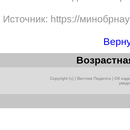
Источник: https://минобрна
Верну
Возрастная
Copyright (c) |
Вестник Педагога
|
Об изда
увед