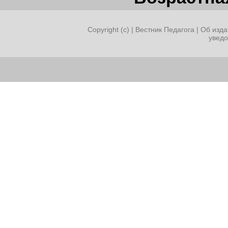
Copyright (c) |
Вестник Педагога
|
Об изда
увед