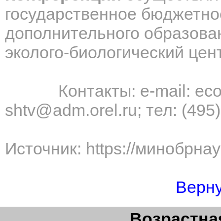
государственное бюджетно
дополнительного образова
эколого-биологический цен
Контакты:
e
-
mail
:
eco
shtv
@
adm
.
orel
.
ru
;
тел: (495
Источник: https://минобрна
Верну
Возрастная