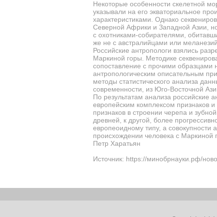
Некоторые особенности скелетной морф
указывали на его экваториальное про
характеристиками. Однако секвениров
Северной Африки и Западной Азии, но
с охотниками-собирателями, обитавши
же не с австралийцами или меланези
Российские антропологи взялись разре
Маркиной горы. Методике секвениров
сопоставление с прочими образцами 
антропологическим описательным приз
методы статистического анализа данны
современности, из Юго-Восточной Ази
По результатам анализа российские а
европейским комплексом признаков и 
признаков в строении черепа и зубно
древней, к другой, более прогрессив
европеоидному типу, а совокупности 
происхождении человека с Маркиной 
Петр Харатьян
Источник: https://минобрнауки.рф/нов