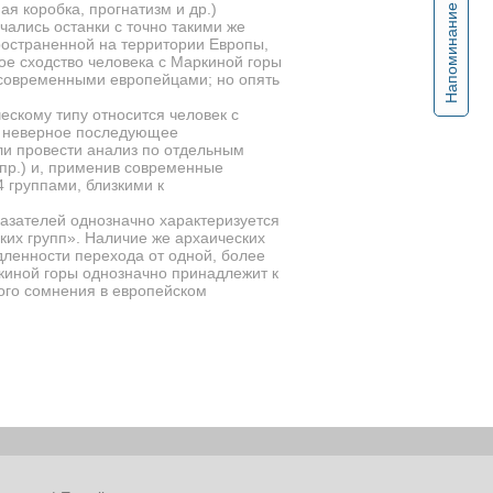
я коробка, прогнатизм и др.)
Напоминание
чались останки с точно такими же
ространенной на территории Европы,
ое сходство человека с Маркиной горы
с современными европейцами; но опять
ческому типу относится человек с
и неверное последующее
ли провести анализ по отдельным
 пр.) и, применив современные
4 группами, близкими к
казателей однозначно характеризуется
ких групп». Наличие же архаических
дленности перехода от одной, более
ркиной горы однозначно принадлежит к
кого сомнения в европейском