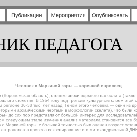
Публикации
Мероприятия
Опубликовать
НИК ПЕДАГОГА
Человек с Маркиной горы — коренной европеец
 (Воронежская область), стоянке эпохи верхнего палеолита (также
ошлого столетия. В 1954 году под третьим культурным слоем этой 
м регионе 36-38 тыс. лет назад. Геном этого человека — один из 
которыми архаическими чертами в морфологии скелета), что были 
оры» до сих пор представляют большой интерес для исследовател
ом следующем этапе изучения анализ материала становится все б
с Маркиной горы: с большей точностью был оценен возраст останко
нтропологов провела секвенирование его митохондриальной ДНК, 