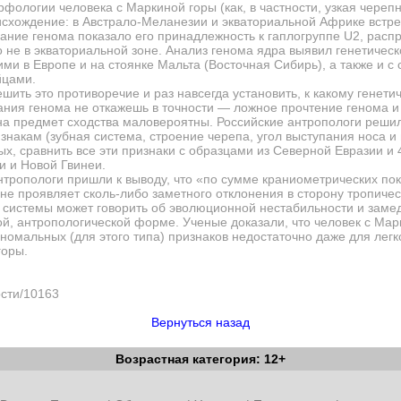
ологии человека с Маркиной горы (как, в частности, узкая черепна
исхождение: в Австрало-Меланезии и экваториальной Африке встре
ание генома показало его принадлежность к гаплогруппе
U
2, расп
 не в экваториальной зоне. Анализ генома ядра выявил генетическ
ми в Европе и на стоянке Мальта (Восточная Сибирь), а также и 
йцами.
шить это противоречие и раз навсегда установить, к какому генети
ания генома не откажешь в точности — ложное прочтение генома 
на предмет сходства маловероятны. Российские антропологи реши
накам (зубная система, строение черепа, угол выступания носа и
х, сравнить все эти признаки с образцами из Северной Евразии и 
и и Новой Гвинеи.
нтропологи пришли к выводу, что «по сумме краниометрических по
не проявляет сколь-либо заметного отклонения в сторону тропичес
й системы может говорить об эволюционной нестабильности и заме
ной, антропологической форме. Ученые доказали, что человек с Ма
аномальных (для этого типа) признаков недостаточно даже для лег
горы.
ости/10163
Вернуться назад
Возрастная категория: 12+