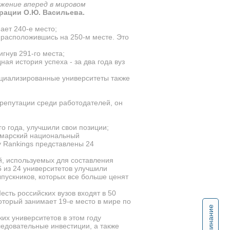
ижение вперед в мировом
рации О.Ю. Васильева.
ает 240-е место;
 расположившись на 250-м месте. Это
гнув 291-го места;
ая история успеха - за два года вуз
ециализированные университеты также
 репутации среди работодателей, он
о года, улучшили свои позиции;
Самарский национальный
y Rankings
представлены 24
й, используемых для составления
6 из 24 университетов улучшили
ыпускников, которых все больше ценят
сть российских вузов входят в 50
оторый занимает 19-е место в мире по
Напоминание
их университетов в этом году
ледовательные инвестиции, а также