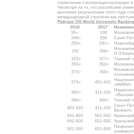
стремление к интернационализации в 
Несмотря на то, что российским унив
высокими результатами этого года ст
международной стратегии как неотъем
Рейтинг
QS World University Rankin
2018
2017
Название
95=
108
Московски
240=
258
Санкт-Пет
250=
291=
Новосибир
Московски
291
306=
Н.Э Баум
323=
377=
Томский г
355=
350=
Московски
Московск
373=
350=
отношен
Национал
373=
401-410
«МИФИ»
Национал
382=
411-420
«Высшая 
386=
400=
Томский п
Санкт-Пет
401-410
411-420
Великого
441-450
501-550
Казански
491-500
601-650
Уральски
Национал
501-550
601-650
универси