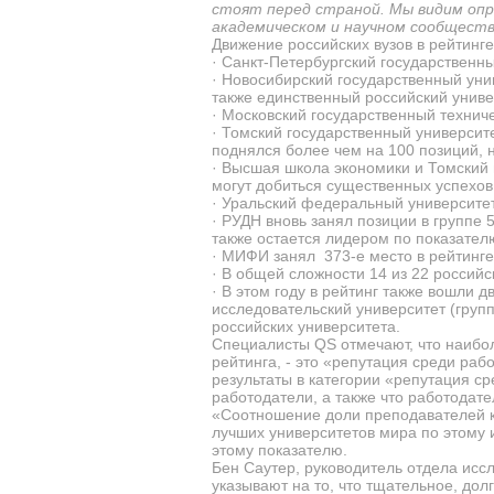
стоят перед страной. Мы видим опре
академическом и научном сообщест
Движение российских вузов в рейтинге
·
Санкт-Петербургский государственны
·
Новосибирский государственный уни
также единственный российский универ
·
Московский государственный техниче
·
Томский государственный университе
поднялся более чем на 100 позиций, н
·
Высшая школа экономики и Томский 
могут добиться существенных успехов
·
Уральский федеральный университет 
·
РУДН вновь занял позиции в группе 
также остается лидером по показател
·
МИФИ занял 373-е место в рейтинге,
·
В
общей сложности 14 из 22 российск
·
В этом году в рейтинг также вошли 
исследовательский университет (групп
российских университета.
Специалисты QS отмечают, что наибол
рейтинга, - это «репутация среди ра
результаты в категории «репутация ср
работодатели, а также что работодате
«Соотношение доли преподавателей к 
лучших университетов мира по этому 
этому показателю.
Бен Саутер, руководитель отдела ис
указывают на то, что тщательное, до