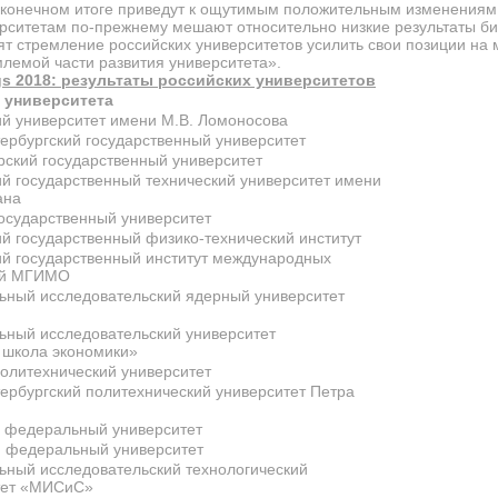
конечном итоге приведут к ощутимым положительным изменениям п
ерситетам по-прежнему мешают относительно низкие результаты би
оят стремление российских университетов усилить свои позиции н
лемой части развития университета».
gs
2018: результаты российских университетов
 университета
й университет имени М.В. Ломоносова
ербургский государственный университет
ский государственный университет
й государственный технический университет имени
ана
осударственный университет
й государственный физико-технический институт
ий государственный институт международных
ий МГИМО
ьный исследовательский ядерный университет
ьный исследовательский университет
школа экономики»
олитехнический университет
ербургский политехнический университет Петра
й федеральный университет
й федеральный университет
ьный исследовательский технологический
тет «МИСиС»