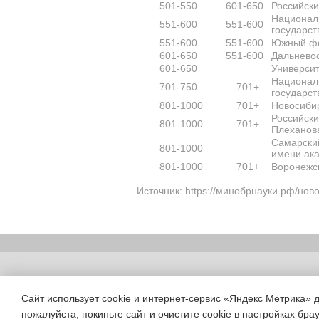
501-550
601-650
Российск
Национал
551-600
551-600
государст
551-600
551-600
Южный фе
601-650
551-600
Дальнево
601-650
Универси
Национал
701-750
701+
государст
801-1000
701+
Новосибир
Российски
801-1000
701+
Плеханов
Самарски
801-1000
имени ака
801-1000
701+
Воронежск
Источник: https://минобрнауки.рф/нов
Copyright (c) |
Сайт использует cookie и интернет-сервис «Яндекс Метрика» 
пожалуйста, покиньте сайт и очистите cookie в настройках бра