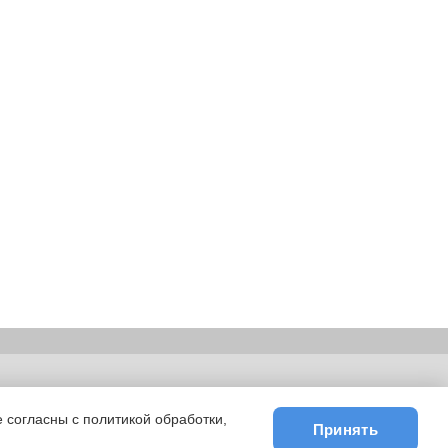
ьности
|
E-mail
 согласны с политикой обработки,
Принять