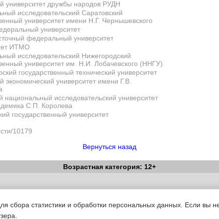
ий университет дружбы народов РУДН
ьный исследовательский Саратовский
венный университет имени Н.Г. Чернышевского
деральный университет
сточный федеральный университет
тет ИТМО
ьный исследовательский Нижегородский
венный университет им. Н.И. Лобачевского (ННГУ)
ский государственный технический университет
й экономический университет имени Г.В.
а
й национальный исследовательский университет
демика С.П. Королева
ий государственный университет
ости/10179
Вернуться назад
Возрастная категория: 12+
Вестник Педагога
|
Об издании
|
Условия
|
Политика конфиденциал
уведомления
|
Контакты
для сбора статистики и обработки персональных данных. Если вы не
узера.