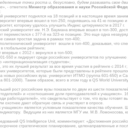
деленные точки роста и, безусловно, будем развивать свое дв
ве
», - отметила
Министр образования и науки Российской Феде
:
й университет поднялся на 18 позиций и в настоящее время заним
верситет впервые вошел в топ-250, поднявшись на 41-ю позицию и
ситет, которому удалось улучшить Индекс цитируемости в 2017 г.
ский университет им. Н.Э. Баумана впервые вошел в топ-300, дости
т переместился с 377-й на 323-ю позицию. Это еще одна незаурядн
е самая простая задача в рамках топ-400;
политехнический университет вошли в топ-400, доказывая, что сп
 в глобальном рейтинге;
впервые с 2012 г. вернулся в топ-500;
501-550 и лидирует среди российских университетов по улучшению
ю «интернационализация студентов»;
 это их лучший результат за все время участия в рейтинге
c
2014 г;
их университетов, которые были представлены в рейтинге прошлог
два новых российских вуза: университет ИТМО (группа 601-650) и 
а 801-1000). Таким образом, всего в этом году в
QS World Universit
ьший рост российские вузы показали по двум из шести показателе
ботодателей» и «соотношение доли преподавателей к учащимся». 1
еди работодателей», что свидетельствует о том, что вузы готовят в
ли охотнее дают обратную связь и участвуют в опросе.
учащимся» является условным показателем качества обучения. Ше
индикатору. Ведущим из них является МГУ им. М.В. Ломоносова, к
следований
QS
Intelligence
Unit
, комментирует: «Достижения российск
лгосрочное стратегическое планирование, целенаправленные и пос