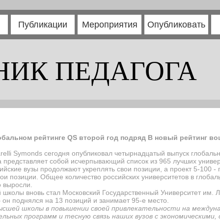
Публикации
Мероприятия
Опубликовать
НИК ПЕДАГОГА
обальном рейтинге QS второй год подряд В новый рейтинг во
relli Symonds
сегодня опубликовал четырнадцатый выпуск глобальн
да представляет собой исчерпывающий список из 965 лучших униве
ийские вузы продолжают укреплять свои позиции, а проект 5-100 - 
ои позиции. Общее количество российских университетов в глобаль
о выросли.
школы вновь стал Московский Государственный Университет им. Ло
 он поднялся на 13 позиций и занимает 95-е место.
ысшей школы в повышении своей привлекательности на междуна
ельных программ и тесную связь наших вузов с экономическими,