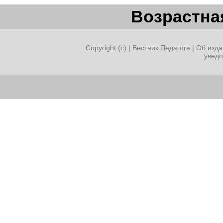
Возрастная
Copyright (c) |
Вестник Педагога
|
Об изда
увед