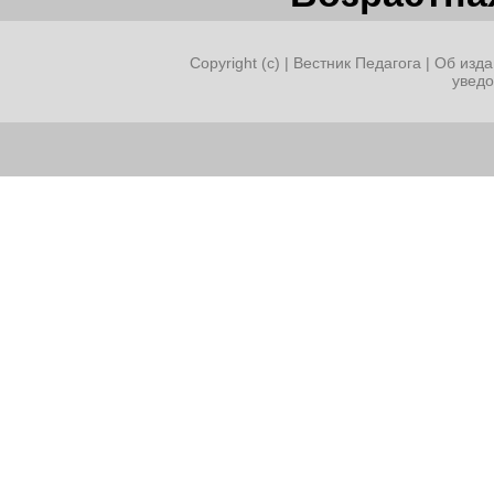
Copyright (c) |
Вестник Педагога
|
Об изда
увед