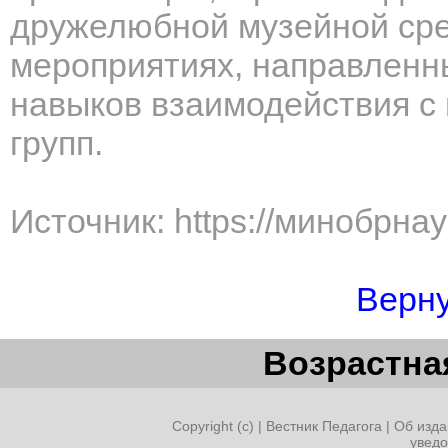
дружелюбной музейной сред
мероприятиях, направленны
навыков взаимодействия с
групп.
Источник: https://минобрна
Верну
Возрастная
Copyright (c) |
Вестник Педагога
|
Об изда
увед