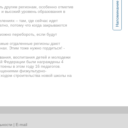
Напоминание
ать другим регионам, особенно отметив
и высокий уровень образования в
лениях – там, где сейчас идет
тно, потому что когда закрываются
можно перебороть, если будут
 самые отдаленные регионы дают
нах. Этим тоже нужно гордиться! -
ования, воспитания детей и молодежи
ой Федерации были награждены 4
оены в этом году 16 педагогов.
мещениями физкультурно-
с ходом строительства новой школы на
ьности
|
E-mail