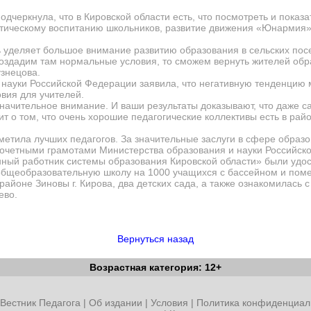
одчеркнула, что в Кировской области есть, что посмотреть и показ
тическому воспитанию школьников, развитие движения «Юнармия» 
ь уделяет большое внимание развитию образования в сельских посе
оздадим там нормальные условия, то сможем вернуть жителей обра
узнецова.
науки Российской Федерации заявила, что негативную тенденцию 
овия для учителей.
 значительное внимание. И ваши результаты доказывают, что даже
ит о том, что очень хорошие педагогические коллективы есть в райо
тметила лучших педагогов. За значительные заслуги в сфере образ
почетными грамотами Министерства образования и науки Российск
нный работник системы образования Кировской области» были удост
а общеобразовательную школу на 1000 учащихся с бассейном и по
айоне Зиновы г. Кирова, два детских сада, а также ознакомилась 
нцево.
Вернуться назад
Возрастная категория: 12+
Вестник Педагога
|
Об издании
|
Условия
|
Политика конфиденциал