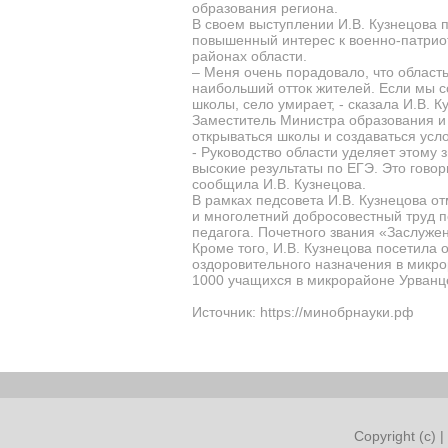
образования региона.
В своем выступлении И.В. Кузнецова п
повышенный интерес к военно-патрио
районах области.
– Меня очень порадовало, что област
наибольший отток жителей. Если мы с
школы, село умирает, - сказала И.В. К
Заместитель Министра образования и 
открываться школы и создаваться усл
- Руководство области уделяет этому
высокие результаты по ЕГЭ. Это говор
сообщила И.В. Кузнецова.
В рамках педсовета И.В. Кузнецова о
и многолетний добросовестный труд 
педагога. Почетного звания «Заслуже
Кроме того, И.В. Кузнецова посетил
оздоровительного назначения в микрор
1000 учащихся в микрорайоне Урва
Источник: https://минобрнауки.рф
Copyright (c) |