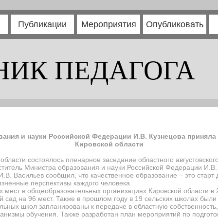
Публикации
Мероприятия
Опубликовать
НИК ПЕДАГОГА
ания и науки Российской Федерации И.В. Кузнецова приняла 
Кировской области
 области состоялось пленарное заседание областного августовског
титель Министра образования и науки Российской Федерации И.В.
.В. Васильев сообщил, что качественное образование – это старт 
изненные перспективы каждого человека.
ых мест в общеобразовательных организациях Кировской области в 
й сад на 96 мест. Также в прошлом году в 19 сельских школах был
ьных школ запланированы к передаче в областную собственность, 
ханизмы обучения. Также разработан план мероприятий по подгото