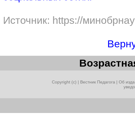
Источник: https://минобрна
Верну
Возрастная
Copyright (c) |
Вестник Педагога
|
Об изда
увед