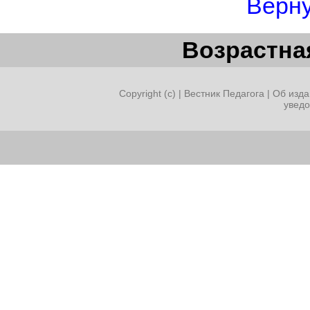
Верну
Возрастная
Copyright (c) |
Вестник Педагога
|
Об изда
увед