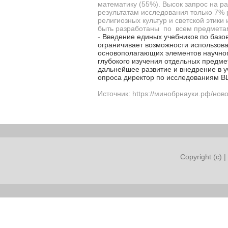
математику (55%). Высок запрос на ра
результатам исследования только 7% 
религиозных культур и светской этики
быть разработаны по всем предмета
-
Введение единых учебников по базо
ограничивает возможности использов
основополагающих элементов научного
глубокого изучения отдельных предме
дальнейшее развитие и внедрение в 
опроса директор по исследованиям В
Источник: https://минобрнауки.рф/нов
Copyright (c) |