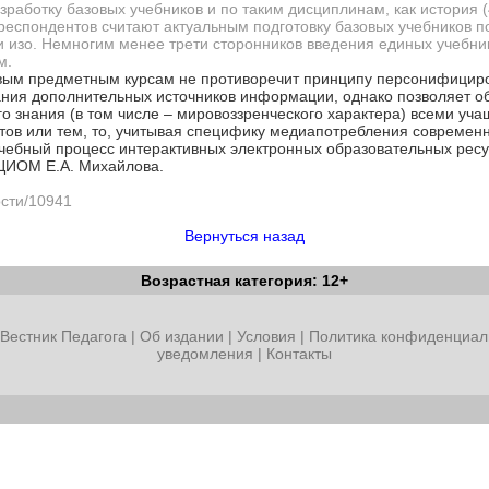
зработку базовых учебников и по таким дисциплинам, как история (
респондентов считают актуальным подготовку базовых учебников п
 и изо. Немногим менее трети сторонников введения единых учебни
м.
вым предметным курсам не противоречит принципу персонифициро
ания дополнительных источников информации, однако позволяет о
 знания (в том числе – мировоззренческого характера) всеми уча
тов или тем, то, учитывая специфику медиапотребления современ
учебный процесс интерактивных электронных образовательных рес
ЦИОМ Е.А. Михайлова.
ости/10941
Вернуться назад
Возрастная категория: 12+
Вестник Педагога
|
Об издании
|
Условия
|
Политика конфиденциал
уведомления
|
Контакты