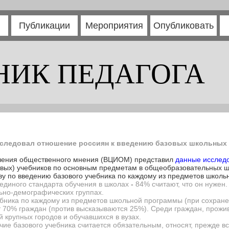
Публикации
Мероприятия
Опубликовать
НИК ПЕДАГОГА
ледовал отношение россиян к введению базовых школьных
учения общественного мнения (ВЦИОМ) представил
данные исслед
овых) учебников по основным предметам в общеобразовательных ш
у по введению базового учебника по каждому из предметов школь
единого стандарта обучения в школах
-
84% считают, что он нужен
ьно-демографических группах.
бника по каждому из предметов школьной программы (при сохране
 70% граждан (против высказываются 25%). Среди граждан, прожив
 крупных городов и обучавшихся в вузах.
чие базового учебника считается обязательным, относят, прежде вс