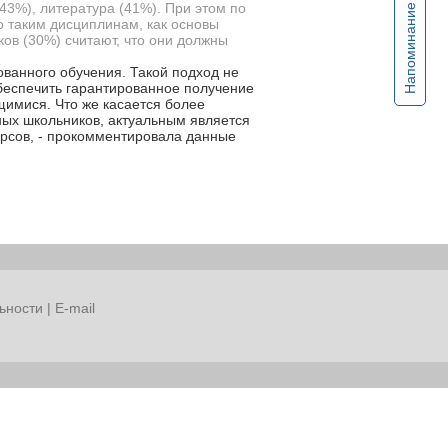
43%), литература (41%). При этом по
Напоминание
о таким дисциплинам, как основы
ков (30%) считают, что они должны
ванного обучения. Такой подход не
беспечить гарантированное получение
щимися. Что же касается более
ных школьников, актуальным является
урсов, - прокомментировала данные
ьности
|
E-mail