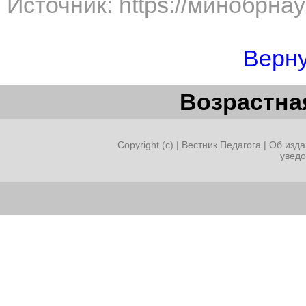
Источник: https://минобрна
Верну
Возрастная
Copyright (c) |
Вестник Педагога
|
Об изда
увед