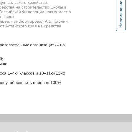
ля сельского хозяйства.
Напоминание
редства на строительство школы в
Российской Федерации новых мест в
 в срок.
яцев, - информировал А.Б. Карлин.
от Алтайского края на средства
разовательных организациях» на
й;
ыше.
ся 1–4-х классов и 10–11-х(12-х)
мену, обеспечить перевод 100%