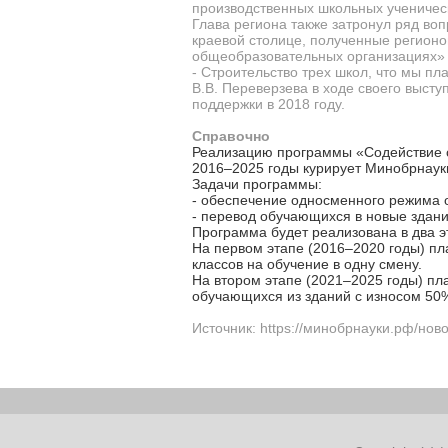
производственных школьных ученическ
Глава региона также затронул ряд воп
краевой столице, полученные регион
общеобразовательных организациях» 
- Строительство трех школ, что мы пл
В.В. Переверзева в ходе своего высту
поддержки в 2018 году.
Справочно
Реализацию программы «Содействие с
2016–2025 годы курирует Минобрнаук
Задачи программы:
- обеспечение односменного режима о
- перевод обучающихся в новые здан
Программа будет реализована в два э
На первом этапе (2016–2020 годы) пл
классов на обучение в одну смену.
На втором этапе (2021–2025 годы) пл
обучающихся из зданий с износом 50%
Источник: https://минобрнауки.рф/нов