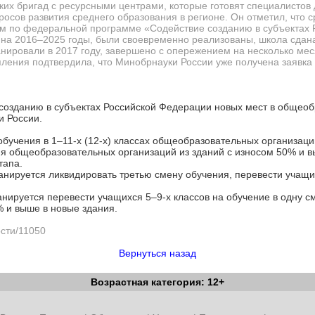
их бригад с ресурсными центрами, которые готовят специалистов д
росов развития среднего образования в регионе. Он отметил, что с
ом по федеральной программе «Содействие созданию в субъектах 
на 2016–2025 годы, были своевременно реализованы, школа сдана
анировали в 2017 году, завершено с опережением на несколько мес
пления подтвердила, что Минобрнауки России уже получена заявка 
озданию в субъектах Российской Федерации новых мест в общеоб
и России.
бучения в 1–11-х (12-х) классах общеобразовательных организаци
ия общеобразовательных организаций из зданий с износом 50% и в
тапа.
анируется ликвидировать третью смену обучения, перевести учащих
анируется перевести учащихся 5–9-х классов на обучение в одну с
 и выше в новые здания.
ости/11050
Вернуться назад
Возрастная категория: 12+