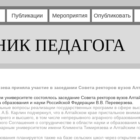
Публикации
Мероприятия
Опубликовать
НИК ПЕДАГОГА
рзева приняла участие в заседании Совета ректоров вузов Алт
м университете состоялось заседание Совета ректоров вузов Алтай
 образования и науки Российской Федерации В.В. Переверзева.
льные вопросы реализации государственных программ в сфере выс
 А.Б. Карлин подчеркнул, что в Алтайском крае пристальное вним
него и высшего, в том числе непрерывного аграрного образования.
ого Соглашения о сотрудничестве в области науки и образования
грарным университетом имени Климента Тимирязева и Алтайским 
ования планируется также на базе сельских школ через открытие 