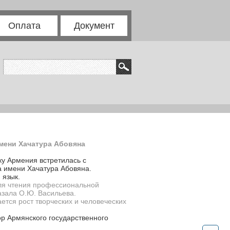
Оплата
Документ
мени Хачатура Абовяна
ку Армения встретилась с
та имени Хачатура Абовяна.
 язык.
для чтения профессиональной
азала О.Ю. Васильева.
тся рост творческих и человеческих
ор Армянского государственного