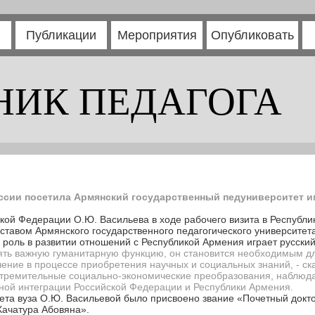
Публикации
Мероприятия
Опубликовать
НИК ПЕДАГОГА
ссии посетила Армянский государственный педуниверситет и
кой Федерации О.Ю. Васильева в ходе рабочего визита в Республи
ставом Армянского государственного педагогического университе
 роль в развитии отношений с Республикой Армения играет русский
лять важную гуманитарную функцию, он становится необходимым 
чение в процессе приобретения научных и социальных знаний, - ск
стремительные социально-экономические преобразования, наблюдае
урной интеграции Российской Федерации и Республики Армения.
ета вуза О.Ю. Васильевой было присвоено звание «Почетный докт
Хачатура Абовяна».