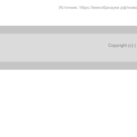
Источник: https://минобрнауки.рф/нов
Copyright (c) |