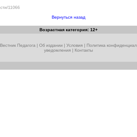
ости/11066
Вернуться назад
Возрастная категория: 12+
Вестник Педагога
|
Об издании
|
Условия
|
Политика конфиденциал
уведомления
|
Контакты