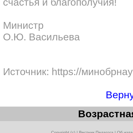
счастья и благополучия!
Министр
О.Ю. Васильева
Источник: https://минобрна
Верну
Возрастная
Copyright (c) |
Вестник Педагога
|
Об изда